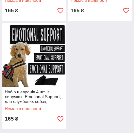
Немає в наявності
Немає в наявності
служба
165
165
₴
₴
Набір шевронів 4 шт. із
липучкою Emotional Support,
для службових собак,
кінологів, кінологічна служба,
Немає в наявності
165
₴