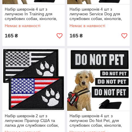
Набір шевронів 4 шт з
Набір шевронів 4 шт з
липучкою In Training для
липучкою Service Dog для
службових собак, кінологів,
службових собак, кінологів,
кінологічна служба, нашивка
кінологічна служба, нашивка
Немає в наявності
Немає в наявності
шеврон патч
патч шеврон
165
165
₴
₴
Набір шевронів 2 шт з
Набір шевронів 4 шт. з
липучкою Прапор США та
липучкою Do Not Pet, для
лапка для службових собак,
службових собак, кінологів,
K-9, кінологів, кінологічна
кінологічна служба, нашивка