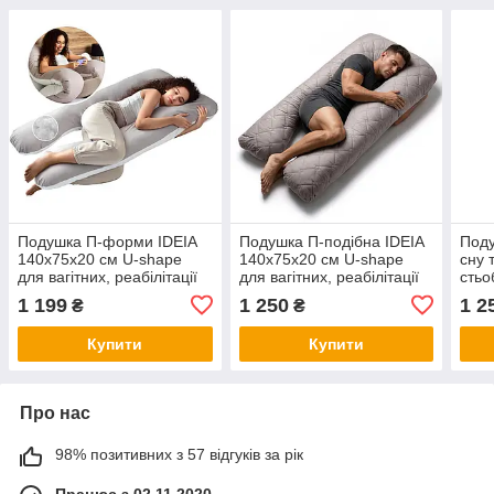
Подушка П-форми IDEIA
Подушка П-подібна IDEIA
Поду
140х75х20 см U-shape
140х75х20 см U-shape
сну 
для вагітних, реабілітації
для вагітних, реабілітації
стьо
та щоденного комфорту, з
та щоденного комфорту, з
shap
1 199
1 250
1 2
₴
₴
наволочкою на блискавці
наволочкою на блискавці
на б
сіро/біла
анти
Купити
Купити
Про нас
98% позитивних з 57 відгуків за рік
Працює з 02.11.2020