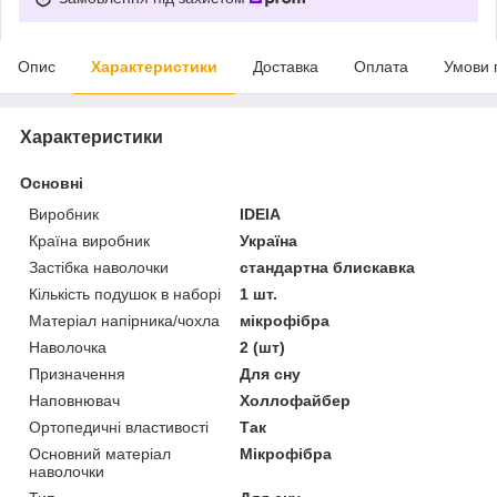
Опис
Характеристики
Доставка
Оплата
Умови 
Характеристики
Основні
Виробник
IDEIA
Країна виробник
Україна
Застібка наволочки
стандартна блискавка
Кількість подушок в наборі
1 шт.
Матеріал напірника/чохла
мікрофібра
Наволочка
2 (шт)
Призначення
Для сну
Наповнювач
Холлофайбер
Ортопедичні властивості
Так
Основний матеріал
Мікрофібра
наволочки