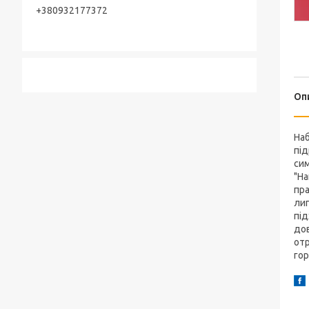
+380932177372
Оп
Наб
пі
сим
"На
пра
лип
під
дов
отр
гор