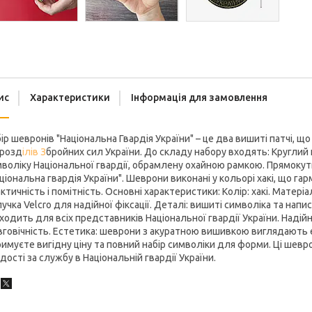
ис
Характеристики
Інформація для замовлення
ір шевронів "Національна Гвардія України" – це два вишиті патчі,
дрозд
ілів З
бройних сил України. До складу набору входять: Круглий
воліку Національної гвардії, обрамлену охайною рамкою. Прямокут
ціональна гвардія України". Шеврони виконані у кольорі хакі, що 
ктичність і помітність. Основні характеристики: Колір: хакі. Матеріа
учка Velcro для надійної фіксації. Деталі: вишиті символіка та нап
ходить для всіх представників Національної гвардії України. Надій
говічність. Естетика: шеврони з акуратною вишивкою виглядають е
имуєте вигідну ціну та повний набір символіки для форми. Ці шевро
дості за службу в Національній гвардії України.