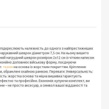
 що підкреслюють належність до одного з найпрестижніших
 нарукавний шеврон діаметром 7,5 см. На ньому вишито
ний нагрудний шеврон розміром 2х12 см із чітким написом
гармонійно доповнює військову форму, поєднуючи
л
: тканин
на основа із жорстким покриттям. Кріплення:
иси, обрамлені охайною рамкою. Переваги: Універсальність:
ність: жорстка основа та міцна вишивка гарантують
фектно та професійно. Економія: купуючи комплект, ви
ни – не просто аксесуар, а символ вашої відданості та