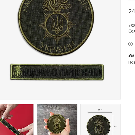
24
+38
Со
п