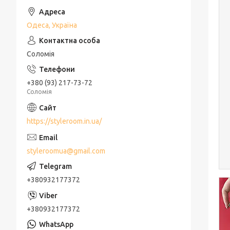
Одеса, Україна
Соломія
+380 (93) 217-73-72
Соломія
https://styleroom.in.ua/
styleroomua@gmail.com
+380932177372
+380932177372