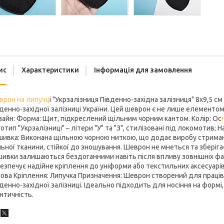
ис
Характеристики
Інформація для замовлення
врон на
липучц
і "Укрзалізниця Південно-західна залізниця" 8х9,5 с
денно-західної залізниці України. Цей шеврон є не лише елементо
айн: Форма: Щит, підкреслений щільним чорним кантом. Колір: Ос
отип "Укрзалізниці" – літери "У" та "З", стилізовані під локомотив; 
ивка: Виконана щільною чорною ниткою, що додає виробу стримано
ьної тканини, стійкої до зношування. Шеврон не мнеться та зберіг
ивки залишаються бездоганними навіть після впливу зовнішніх факт
езпечує надійне кріплення до уніформи або текстильних аксесуарів.
ова Кріплення: Липучка Призначення: Шеврон створений для праців
денно-західної залізниці. Ідеально підходить для носіння на форм
нтичність.