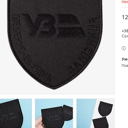
Нем
12
+38
Со
п