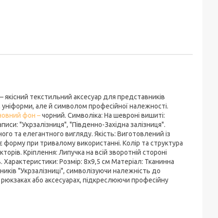
м – якісний текстильний аксесуар для представників
м уніформи, але й символом професійної належності.
новний фон –
чорний. Символіка: На шевроні вишиті:
Написи: "Укрзалізниця", "Південно-Західна залізниця".
го та елегантного вигляду. Якість: Виготовлений із
ає форму при тривалому використанні. Колір та структура
орів. Кріплення: Липучка на всій зворотній стороні
 Характеристики: Розмір: 8х9,5 см Матеріал: Тканинна
ників "Укрзалізниці", символізуючи належність до
і, рюкзаках або аксесуарах, підкреслюючи професійну