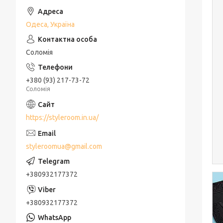
Одеса, Україна
Соломія
+380 (93) 217-73-72
Соломія
https://styleroom.in.ua/
styleroomua@gmail.com
+380932177372
+380932177372