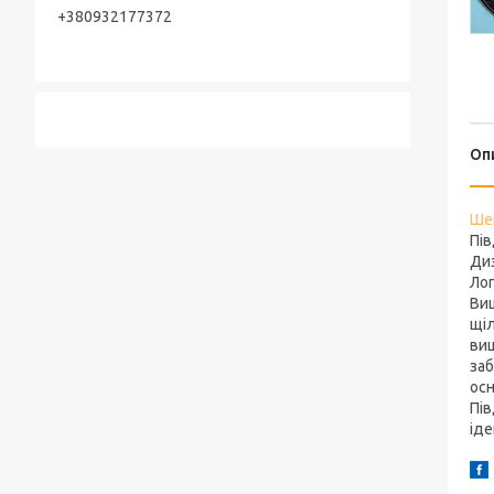
+380932177372
Оп
Ше
Пів
Диз
Лог
Виш
щіл
виш
заб
осн
Пів
іде