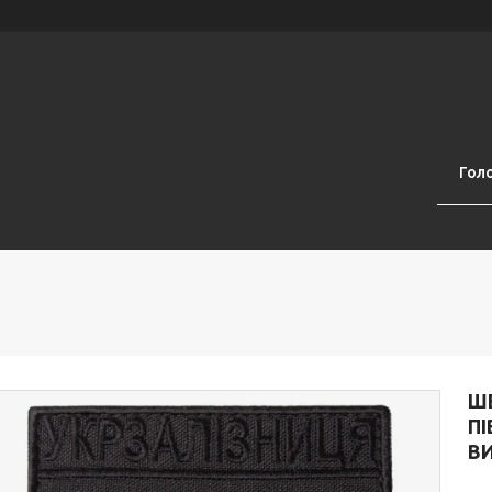
Гол
Ш
ПІ
В