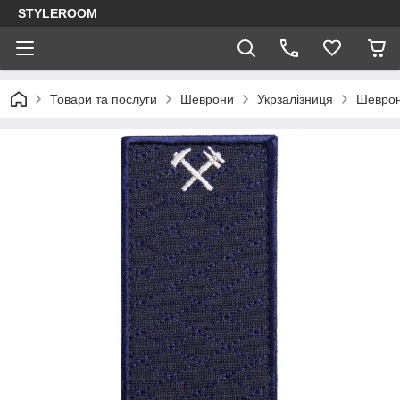
STYLEROOM
Товари та послуги
Шеврони
Укрзалізниця
Шеврон