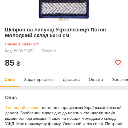
Шеврон на липучці Укрзалізниця Погон
Молодший склад 5х10 см
Немає в наявності
Код: 800029652
Роздріб
85
₴
Опис
Характеристики
Доставка
Оплата
Умови п
Опис
Тканинний
шеврон
-погон для працівників Української Залізної
дороги. Зроблений відповідно до новітніх стандартів знаків
відмінності організації. Надає на посади молодшого складу
УЖД. Має прямокутну форму. Основний колір синій. По краях