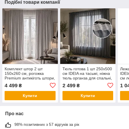
Подібні товари компанії
Комплект штор 2 шт
Тюль готова 1 шт 250х500
Лежа
150х260 см, рогожка
см IDEIA на тасьмі, ніжна
IDEI
Premium антикіготь штори,
тюль органза для спальні,
см л
гардини, портьєри на
вітальні, кухні V-5 сіра
улюб
4 499
2 499
1 0
₴
₴
шторній тасьмі V-5 св/сіра
орто
для 
Купити
Купити
Про нас
98% позитивних з 57 відгуків за рік