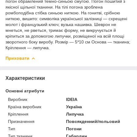
погон обрамлений темно-синьою смугою. Погон пошитий з
якісної щільної тканини. На тілі погона зроблена
ромбоподібна стібка синьою ниткою. На гонитві, срібною
ниткою, вишито: символіка української залізниці — схрещені
молот і французький ключ; вузька нашивка. Шеврон не
мнеться, не рветься, тримає форму, не викручується й
кріпиться за допомогою липучки, розміщеної на всій площі
зворотного боку виробу. Розмір — 5*10 см Основа — тканина;
Кріплення — липучка.
Приховати
Характеристики
Основні атрибути
Виробник
IDEIA
Країна виробник
Україна
Кріплення
Липучка
Призначення
Повсякденний/польовий
Тип
Погони
Тип тканини
Габардин