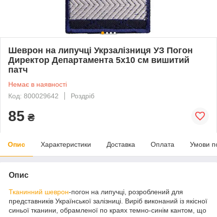
Шеврон на липучці Укрзалізниця УЗ Погон
Директор Департамента 5х10 см вишитий
патч
Немає в наявності
Код: 800029642
Роздріб
85
₴
Опис
Характеристики
Доставка
Оплата
Умови п
Опис
Тканинний
шеврон
-погон на липучці, розроблений для
представників Української залізниці. Виріб виконаний із якісної
синьої тканини, обрамленої по краях темно-синім кантом, що