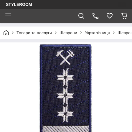
STYLEROOM
Товари та послуги
Шеврони
Укрзалізниця
Шеврон