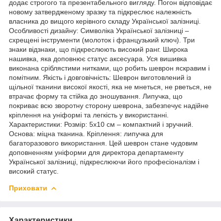
додає строгого та презентабельного вигляду. Погон відповідає
новому затвердженому зразку та підкреслює належність
власника до вищого керівного складу Української залізниці.
Особливості дизайну: Символіка Української залізниці –
схрещені інструменти (молоток і французький ключ). Три
знаки відзнаки, що підкреслюють високий ранг. Широка
нашивка, яка доповнює статус аксесуара. Уся вишивка
виконана сріблястими нитками, що робить шеврон яскравим і
помітним. Якість і довговічність: Шеврон виготовлений із
щільної тканини високої якості, яка не мнеться, не рветься, не
втрачає форму та стійка до зношування. Липучка, що
покриває всю зворотну сторону шеврона, забезпечує надійне
кріплення на уніформі та легкість у використанні.
Характеристики: Розмір: 5х10 см – компактний і зручний.
Основа: міцна тканина. Кріплення: липучка для
багаторазового використання. Цей шеврон стане чудовим
доповненням уніформи для директора департаменту
Української залізниці, підкреслюючи його професіоналізм і
високий статус.
Приховати
Характеристики