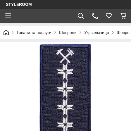
STYLEROOM
Товари та послуги
Шеврони
Укрзалізниця
Шеврон 