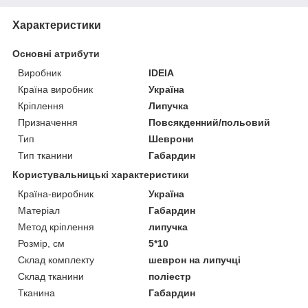
Характеристики
Основні атрибути
Виробник
IDEIA
Країна виробник
Україна
Кріплення
Липучка
Призначення
Повсякденний/польовий
Тип
Шеврони
Тип тканини
Габардин
Користувальницькі характеристики
Країна-виробник
Україна
Матеріал
Габардин
Метод кріплення
липучка
Розмір, см
5*10
Склад комплекту
шеврон на липучці
Склад тканини
поліестр
Тканина
Габардин