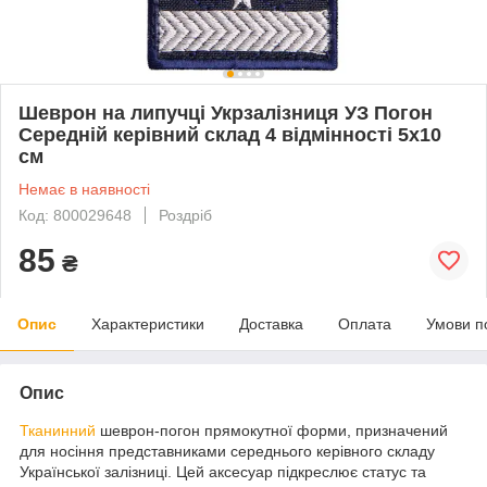
Шеврон на липучці Укрзалізниця УЗ Погон
Середній керівний склад 4 відмінності 5х10
см
Немає в наявності
Код: 800029648
Роздріб
85
₴
Опис
Характеристики
Доставка
Оплата
Умови п
Опис
Тканинний
шеврон-погон прямокутної форми, призначений
для носіння представниками середнього керівного складу
Української залізниці. Цей аксесуар підкреслює статус та