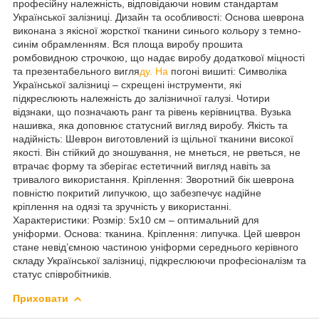
професійну належність, відповідаючи новим стандартам
Української залізниці. Дизайн та особливості: Основа шеврона
виконана з якісної жорсткої тканини синього кольору з темно-
синім обрамленням. Вся площа виробу прошита
ромбовидною строчкою, що надає виробу додаткової міцності
та презентабельного вигля
ду. На
погоні вишиті: Символіка
Української залізниці – схрещені інструменти, які
підкреслюють належність до залізничної галузі. Чотири
відзнаки, що позначають ранг та рівень керівництва. Вузька
нашивка, яка доповнює статусний вигляд виробу. Якість та
надійність: Шеврон виготовлений із щільної тканини високої
якості. Він стійкий до зношування, не мнеться, не рветься, не
втрачає форму та зберігає естетичний вигляд навіть за
тривалого використання. Кріплення: Зворотний бік шеврона
повністю покритий липучкою, що забезпечує надійне
кріплення на одязі та зручність у використанні.
Характеристики: Розмір: 5х10 см – оптимальний для
уніформи. Основа: тканина. Кріплення: липучка. Цей шеврон
стане невід’ємною частиною уніформи середнього керівного
складу Української залізниці, підкреслюючи професіоналізм та
статус співробітників.
Приховати