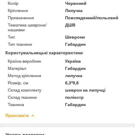
Колір
Червоний
Кріплення
Липучка
Призначення
Повсякденний/польовий
Тематика шеврона/
ДШВ
нашивки
Тип
Шеврони
Тип тканини
Габардин
Користувальницькі характеристики
Країна-виробник
Україна
Матеріал
Габардин
Метод кріплення
липучка
Розмір, см
6,3*9,8
Склад комплекту
шеврон на липучці
Склад тканини
поліестр
Тканина
Габардин
Приховати