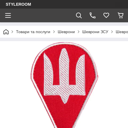
STYLEROOM
Товари та послуги
Шеврони
Шеврони ЗСУ
Шевро