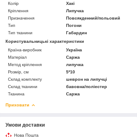
Колір
Хакі
Кріплення
Липучка
Призначення
Повсякденний/польовий
Тип
Погони
Тип тканини
Габардин
Користувальницькі характеристики
Країна-виробник
Україна
Матеріал
Саржа
Метод кріплення
липучка
Розмір, см
5*10
Склад комплекту
шеврон на липучці
Склад тканини
бавовна/поліестер
Тканина
Саржа
Приховати
Умови доставки
Нова Пошта