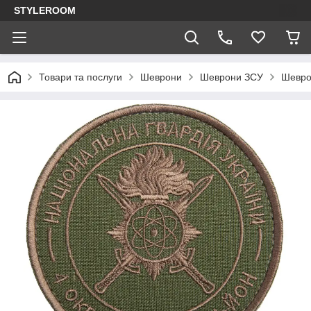
STYLEROOM
Товари та послуги
Шеврони
Шеврони ЗСУ
Шеврон