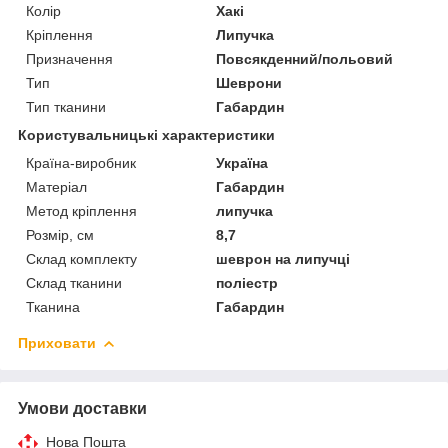
Колір
Хакі
Кріплення
Липучка
Призначення
Повсякденний/польовий
Тип
Шеврони
Тип тканини
Габардин
Користувальницькі характеристики
Країна-виробник
Україна
Матеріал
Габардин
Метод кріплення
липучка
Розмір, см
8,7
Склад комплекту
шеврон на липучці
Склад тканини
поліестр
Тканина
Габардин
Приховати
Умови доставки
Нова Пошта