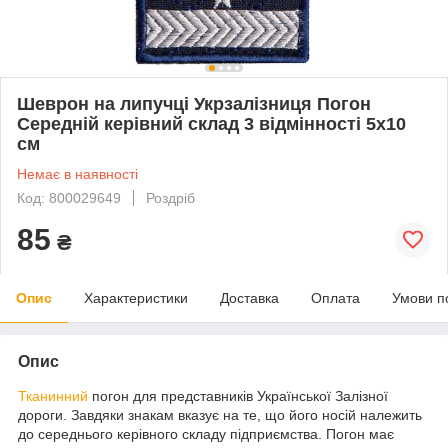
Шеврон на липучці Укрзалізниця Погон
Середній керівний склад 3 відмінності 5х10
см
Немає в наявності
Код: 800029649
Роздріб
85
₴
Опис
Характеристики
Доставка
Оплата
Умови п
Опис
Тканинний
погон для представників Української Залізної
дороги. Завдяки знакам вказує на те, що його носій належить
до середнього керівного складу підприємства. Погон має