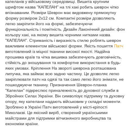
капеланів у військовому середовищі. Вишита крупним
шрифтом назва "КАПЕЛАН" на тлі хакі робить шеврон чітко
впізнаваним. Розміри Шеврон має видовжену прямокутну
форму розміром 2х12 см. Компактні розміри дозволяють
легко закріпити його на формі, забезпечуючи
функціональність і помітність. Дизайн Лаконічний дизайн: фон
кольору хакі, на якому вишита чорними нитками назва
"КАПЕЛАН". Стриманість і виразність стилю роблять шеврон
важливим елементом військової форми. Якість пошиття
Патч
виготовлений із міцної тканини високої якості. Надійна
прошивка країв та чітка вишивка забезпечують довговічність,
стійкість до зношування та комфортне використання в будь-
яких умовах. Кріплення На звороті шеврона розташована
липучка, яка займає всю задню частину. Це дозволяє легко
закріплювати патч на одязі та так само легко його знімати, не
пошкоджуючи тканину. Призначення Шеврон-планка
"Капелан" підкреслює приналежність до духовної служби в
Збройних Силах України. Він символізує підтримку та духовну
опору, яку капелани надають військовим у складні моменти.
Зроблено в Україні Патч виготовлений у місті-кріпості
Миколаєві. Це якісний виріб, створений українськими
майстрами для підтримки вітчизняного виробництва та
економіки країни.