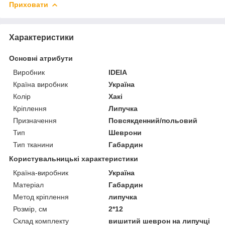
Приховати
Характеристики
Основні атрибути
Виробник
IDEIA
Країна виробник
Україна
Колір
Хакі
Кріплення
Липучка
Призначення
Повсякденний/польовий
Тип
Шеврони
Тип тканини
Габардин
Користувальницькі характеристики
Країна-виробник
Україна
Матеріал
Габардин
Метод кріплення
липучка
Розмір, см
2*12
Склад комплекту
вишитий шеврон на липучці