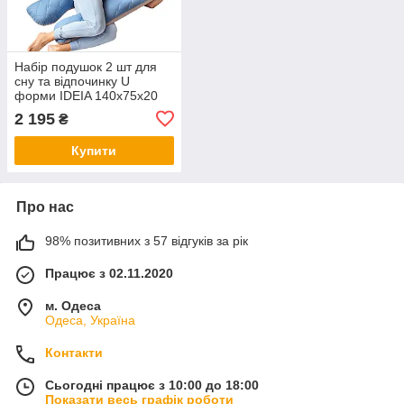
Набір подушок 2 шт для
сну та відпочинку U
форми IDEIA 140х75х20
см з наволочкою на
2 195
₴
блискавці гіпоалергенна
Купити
Про нас
98% позитивних з 57 відгуків за рік
Працює з 02.11.2020
м. Одеса
Одеса, Україна
Контакти
Сьогодні працює з 10:00 до 18:00
Показати весь графік роботи