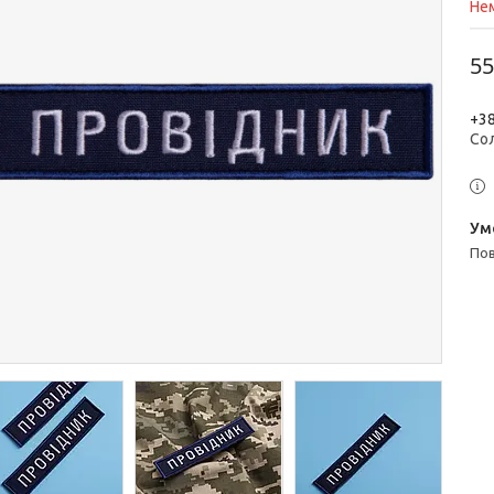
Нем
55
+38
Со
п