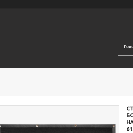
Гол
СТ
Б
Н
61