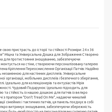
вою пристрасть до історії та стійкості Розміри: 24 x 36
On Me" Міцна та Універсальна Дошка для Зображення Створено
лена для протистояння зношуванню, забезпечуючи
 монтується на стіни, створюючи персоналізовану галерею
стема Кріплення Переосмислення Організації Патчів: Надійно
ь незамінною для настінних дисплеїв. Універсальне
ї організації, мобільних дисплеїв і безпечного зберігання,
лі. Ідеально для колекціонерів та ентузіастів Мрія
ежності. Чудовий Подарунок: Ідеально підходить для
рію та стійкість із нашою дошкою для патчів із велкро
атчі з прапором "Don't Tread On Me", надаючи чималий
ії сімейних і тактичних патчів, ця панель поєднує в собі
 велкро витримує зношування, забезпечуючи збережність
ворює будь-який простір на персоналізовану галерею патчів,