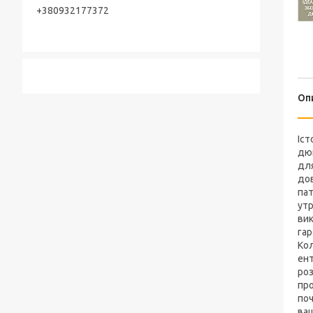
+380932177372
Оп
Іст
дюй
для
дов
пат
утр
вик
гар
Кол
ент
роз
про
поч
ваш