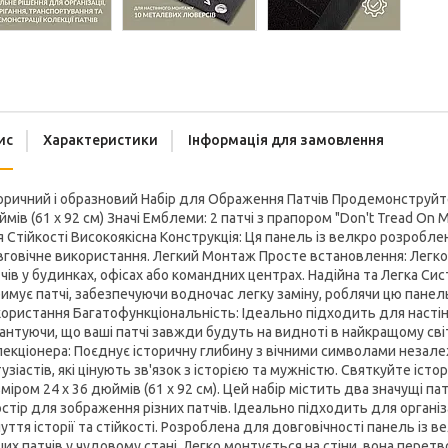
ис
Характеристики
Інформація для замовлення
оричний і образновий Набір для Ображення Патчів Продемонструйте с
мів (61 x 92 см) Значі Емблеми: 2 патчі з прапором "Don't Tread 
 Стійкості Високоякісна Конструкція: Ця панель із велкро розроб
говічне використання. Легкий Монтаж Просте встановлення: Легко
чів у будинках, офісах або командних центрах. Надійна та Легка Си
имує патчі, забезпечуючи водночас легку заміну, роблячи цю панел
ористання Багатофункціональність: Ідеально підходить для настінно
антуючи, що ваші патчі завжди будуть на видноті в найкращому світ
екціонера: Поєднує історичну глибину з вічними символами незал
узіастів, які цінують зв'язок з історією та мужністю. Святкуйте істо
міром 24 x 36 дюймів (61 x 92 см). Цей набір містить два значущі п
стір для зображення різних патчів. Ідеально підходить для організац
уття історії та стійкості. Розроблена для довговічності панель із
их патчів у чудовому стані. Легко монтується на стіни, вона перет