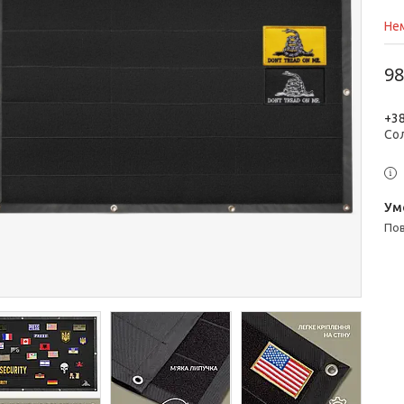
Нем
98
+38
Со
п