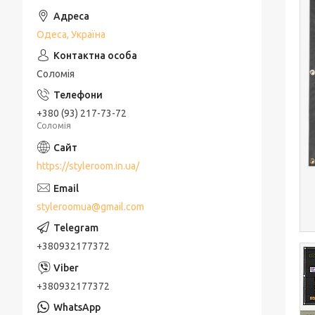
Одеса, Україна
Соломія
+380 (93) 217-73-72
Соломія
https://styleroom.in.ua/
styleroomua@gmail.com
+380932177372
+380932177372