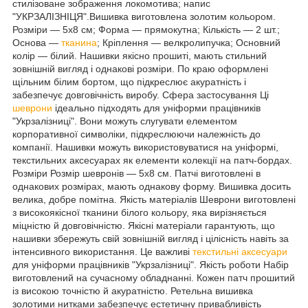
стилізоване зображення локомотива; напис
"УКРЗАЛІЗНІЦЯ".Вишивка виготовлена золотим кольором.
Розміри — 5х8 см; Форма — прямокутна; Кількість — 2 шт.;
Основа —
тканина
; Кріплення — велкролипучка; Основний
колір — білий. Нашивки якісно прошиті, мають стильний
зовнішній вигляд і однакові розміри. По краю оформлені
щільним білим бортом, що підкреслює акуратність і
забезпечує довговічність виробу. Сфера застосування Ці
шеврони
ідеально підходять для уніформи працівників
"Укрзалізниці". Вони можуть слугувати елементом
корпоративної символіки, підкреслюючи належність до
компанії. Нашивки можуть використовуватися на уніформі,
текстильних аксесуарах як елементи колекції на патч-бордах.
Розміри Розмір шевронів — 5х8 см. Патчі виготовлені в
однакових розмірах, мають однакову форму. Вишивка досить
велика, добре помітна. Якість матеріалів Шеврони виготовлені
з високоякісної тканини білого кольору, яка вирізняється
міцністю й довговічністю. Якісні матеріали гарантують, що
нашивки збережуть свій зовнішній вигляд і цілісність навіть за
інтенсивного використання. Це важливі
текстильні аксесуари
для уніформи працівників "Укрзалізниці". Якість роботи Набір
виготовлений на сучасному обладнанні. Кожен патч прошитий
із високою точністю й акуратністю. Ретельна вишивка
золотими нитками забезпечує естетичну привабливість