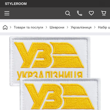
STYLEROOM
Товари та послуги
Шеврони
Укрзалізниця
Набір ш