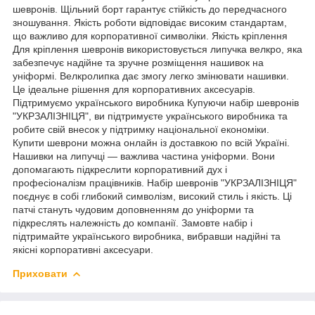
шевронів. Щільний борт гарантує стійкість до передчасного
зношування. Якість роботи відповідає високим стандартам,
що важливо для корпоративної символіки. Якість кріплення
Для кріплення шевронів використовується липучка велкро, яка
забезпечує надійне та зручне розміщення нашивок на
уніформі. Велкролипка дає змогу легко змінювати нашивки.
Це ідеальне рішення для корпоративних аксесуарів.
Підтримуємо українського виробника Купуючи набір шевронів
"УКРЗАЛІЗНІЦЯ", ви підтримуєте українського виробника та
робите свій внесок у підтримку національної економіки.
Купити шеврони можна онлайн із доставкою по всій Україні.
Нашивки на липучці — важлива частина уніформи. Вони
допомагають підкреслити корпоративний дух і
професіоналізм працівників. Набір шевронів "УКРЗАЛІЗНІЦЯ"
поєднує в собі глибокий символізм, високий стиль і якість. Ці
патчі стануть чудовим доповненням до уніформи та
підкреслять належність до компанії. Замовте набір і
підтримайте українського виробника, вибравши надійні та
якісні корпоративні аксесуари.
Приховати