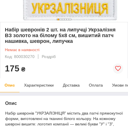
Набір шевронів 2 шт. на липучці Укрзалізня
ВЗ золото на білому 5х8 см, вишитий патч
нашивка, шеврон, липучка
Немає в наявності
Код: 800030270
Роздріб
175
₴
Опис
Характеристики
Доставка
Оплата
Умови п
Опис
Набір шевронів "УКРЗАЛІЗНІЦЯ" містить два патчі прямокутної
форми, виготовлені на тканині білого кольору. На кожному
шевроні вишите: логотип компанії — великі букви "У" і "З",