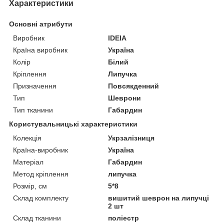
Характеристики
Основні атрибути
Виробник
IDEIA
Країна виробник
Україна
Колір
Білий
Кріплення
Липучка
Призначення
Повсякденний
Тип
Шеврони
Тип тканини
Габардин
Користувальницькі характеристики
Колекція
Укрзалізниця
Країна-виробник
Україна
Матеріал
Габардин
Метод кріплення
липучка
Розмір, см
5*8
Склад комплекту
вишитий шеврон на липучці
2 шт
Склад тканини
поліестр