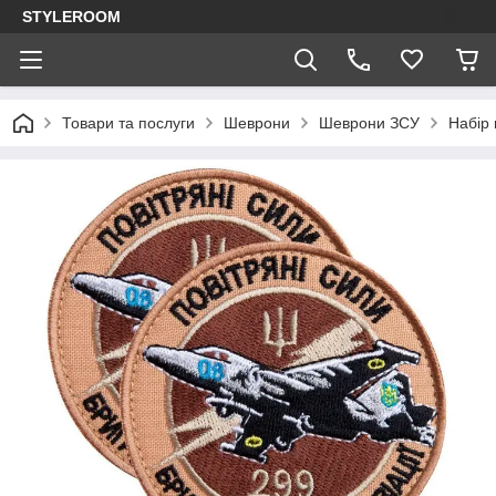
STYLEROOM
Товари та послуги
Шеврони
Шеврони ЗСУ
Набір 