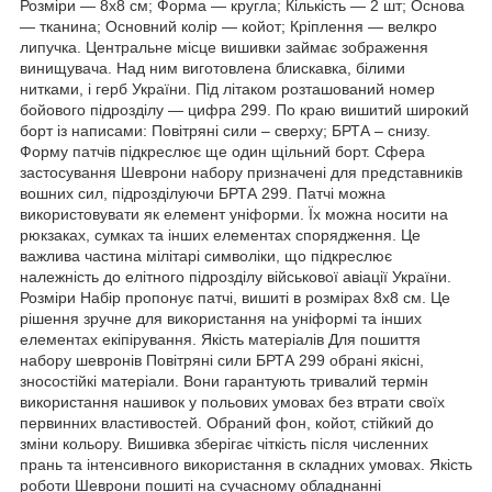
Розміри — 8х8 см; Форма — кругла; Кількість — 2 шт; Основа
— тканина; Основний колір — койот; Кріплення — велкро
липучка. Центральне місце вишивки займає зображення
винищувача. Над ним виготовлена блискавка, білими
нитками, і герб України. Під літаком розташований номер
бойового підрозділу — цифра 299. По краю вишитий широкий
борт із написами: Повітряні сили – сверху; БРТА – снизу.
Форму патчів підкреслює ще один щільний борт. Сфера
застосування Шеврони набору призначені для представників
вошних сил, підрозділуючи БРТА 299. Патчі можна
використовувати як елемент уніформи. Їх можна носити на
рюкзаках, сумках та інших елементах спорядження. Це
важлива частина мілітарі символіки, що підкреслює
належність до елітного підрозділу військової авіації України.
Розміри Набір пропонує патчі, вишиті в розмірах 8х8 см. Це
рішення зручне для використання на уніформі та інших
елементах екіпірування. Якість матеріалів Для пошиття
набору шевронів Повітряні сили БРТА 299 обрані якісні,
зносостійкі матеріали. Вони гарантують тривалий термін
використання нашивок у польових умовах без втрати своїх
первинних властивостей. Обраний фон, койот, стійкий до
зміни кольору. Вишивка зберігає чіткість після численних
прань та інтенсивного використання в складних умовах. Якість
роботи Шеврони пошиті на сучасному обладнанні