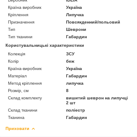
Країна виробник
Україна
Кріплення
Липучка
Призначення
Повсякденний/польовий
Тип
Шеврони
Тип тканини
Габардин
Користувальницькі характеристики
Колекція
ЗСУ
Колір
беж
Країна-виробник
Україна
Матеріал
Габардин
Метод кріплення
липучка
Розмір, см
8
Склад комплекту
вишитий шеврон на липучці
2 шт
Склад тканини
поліестр
Тканина
Габардин
Приховати