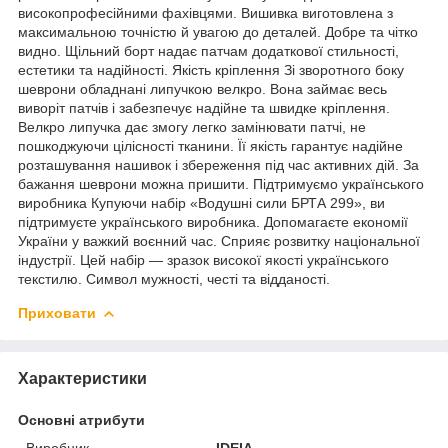
високопрофесійними фахівцями. Вишивка виготовлена з
максимальною точністю й увагою до деталей. Добре та чітко
видно. Щільний борт надає патчам додаткової стильності,
естетики та надійності. Якість кріплення Зі зворотного боку
шеврони обладнані липучкою велкро. Вона займає весь
виворіт патчів і забезпечує надійне та швидке кріплення.
Велкро липучка дає змогу легко замінювати патчі, не
пошкоджуючи цілісності тканини. Її якість гарантує надійне
розташування нашивок і збереження під час активних дій. За
бажання шеврони можна пришити. Підтримуємо українського
виробника Купуючи набір «Водушні сили БРТА 299», ви
підтримуєте українського виробника. Допомагаєте економії
України у важкий воєнний час. Сприяє розвитку національної
індустрії. Цей набір — зразок високої якості українського
текстилю. Символ мужності, честі та відданості.
Приховати
Характеристики
Основні атрибути
Виробник
IDEIA