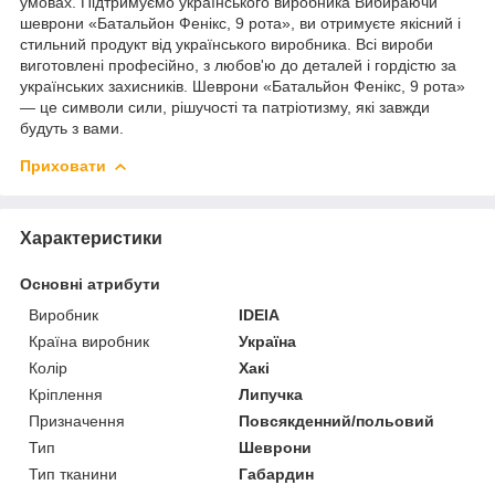
умовах. Підтримуємо українського виробника Вибираючи
шеврони «Батальйон Фенікс, 9 рота», ви отримуєте якісний і
стильний продукт від українського виробника. Всі вироби
виготовлені професійно, з любов'ю до деталей і гордістю за
українських захисників. Шеврони «Батальйон Фенікс, 9 рота»
— це символи сили, рішучості та патріотизму, які завжди
будуть з вами.
Приховати
Характеристики
Основні атрибути
Виробник
IDEIA
Країна виробник
Україна
Колір
Хакі
Кріплення
Липучка
Призначення
Повсякденний/польовий
Тип
Шеврони
Тип тканини
Габардин