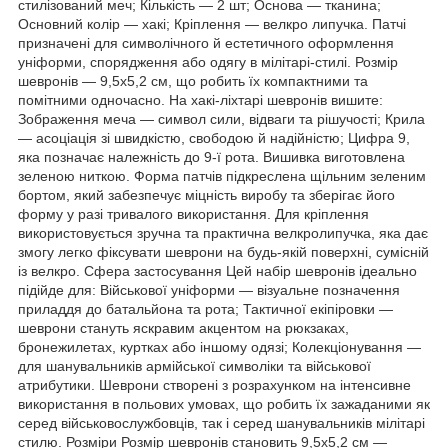
стилізований меч; Кількість — 2 шт; Основа — тканина;
Основний колір — хакі; Кріплення — велкро липучка. Патчі
призначені для символічного й естетичного оформлення
уніформи, спорядження або одягу в мілітарі-стилі. Розмір
шевронів — 9,5х5,2 см, що робить їх компактними та
помітними одночасно. На хакі-ліхтарі шевронів вишите:
Зображення меча — символ сили, відваги та рішучості; Крила
— асоціація зі швидкістю, свободою й надійністю; Цифра 9,
яка позначає належність до 9-ї рота. Вишивка виготовлена
зеленою ниткою. Форма патчів підкреслена щільним зеленим
бортом, який забезпечує міцність виробу та зберігає його
форму у разі тривалого використання. Для кріплення
використовується зручна та практична велкролипучка, яка дає
змогу легко фіксувати шеврони на будь-якій поверхні, сумісній
із велкро. Сфера застосування Цей набір шевронів ідеально
підійде для: Військової уніформи — візуальне позначення
приладдя до батальйона та рота; Тактичної екіпіровки —
шеврони стануть яскравим акцентом на рюкзаках,
бронежилетах, куртках або іншому одязі; Колекціонування —
для шанувальників армійської символіки та військової
атрибутики. Шеврони створені з розрахунком на інтенсивне
використання в польових умовах, що робить їх зажаданими як
серед військовослужбовців, так і серед шанувальників мілітарі
стилю. Розміри Розмір шевронів становить 9,5х5,2 см —