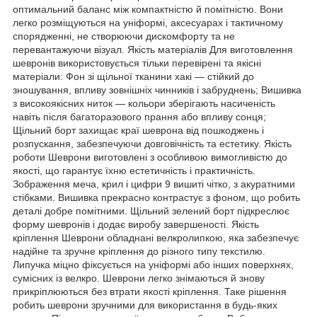
оптимальний баланс між компактністю й помітністю. Вони
легко розміщуються на уніформі, аксесуарах і тактичному
спорядженні, не створюючи дискомфорту та не
перевантажуючи візуал. Якість матеріалів Для виготовлення
шевронів використовується тільки перевірені та якісні
матеріали: Фон зі щільної тканини хакі — стійкий до
зношування, впливу зовнішніх чинників і забруднень; Вишивка
з високоякісних ниток — кольори зберігають насиченість
навіть після багаторазового прання або впливу сонця;
Щільний борт захищає краї шеврона від пошкоджень і
розпускання, забезпечуючи довговічність та естетику. Якість
роботи Шеврони виготовлені з особливою вимогливістю до
якості, що гарантує їхню естетичність і практичність.
Зображення меча, крил і цифри 9 вишиті чітко, з акуратними
стібками. Вишивка прекрасно контрастує з фоном, що робить
деталі добре помітними. Щільний зелений борт підкреслює
форму шевронів і додає виробу завершеності. Якість
кріплення Шеврони обладнані велкролипкою, яка забезпечує
надійне та зручне кріплення до різного типу текстилю.
Липучка міцно фіксується на уніформі або інших поверхнях,
сумісних із велкро. Шеврони легко знімаються й знову
прикріплюються без втрати якості кріплення. Таке рішення
робить шеврони зручними для використання в будь-яких