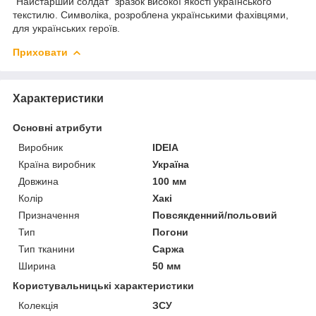
"Найстарший солдат" зразок високої якості українського
текстилю. Символіка, розроблена українськими фахівцями,
для українських героїв.
Приховати
Характеристики
Основні атрибути
Виробник
IDEIA
Країна виробник
Україна
Довжина
100 мм
Колір
Хакі
Призначення
Повсякденний/польовий
Тип
Погони
Тип тканини
Саржа
Ширина
50 мм
Користувальницькі характеристики
Колекція
ЗСУ