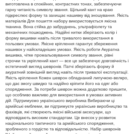
виготовлена в спокійних, контрастних тонах, забезпечуючи
гарну читаність символу звання. Щільний кант на краю
підкреслює форму та захищає нашивку від зношування. Якість
матеріалів Для пошиття набору використовується якісна
тканина. Вона стійка до забруднень, ультрафіолету та
механічних пошкоджень. Надійні нитки зберігають колір і
форму вишивки навіть після тривалого використання в
польових умовах. Якісне кріплення гарантує збереження
нашивок у найскладніших умовах. Якість роботи Акуратна
вишивка, чітке промальовування символу звання, рівні
строчки та укріплений кант — все це забезпечує довговічність і
естетичний вигляд шевронів. Патчі зберігають форму й
акуратний зовнішній вигляд навіть після тривалої експлуатації.
Якість кріплення Кожен шеврон обладнаний липучкою-велкро,
що дає змогу швидко та надійно кріпити його на одяг або
спорядження. За потреби шеврон можна додатково пришити,
що особливо важливо для використання в умовах активних
дій. Підтримуємо українського виробника Вибираючи ці
армійські емблеми, ви підтримуєте українське виробництво та
фахівців, які створюють якісні військові аксесуари, що
відповідають високим стандартам. Це внесок у розвиток
національного тактичного та армійського спорядження,
зробленого з гордістю та відповідальністю. Набір шевронів