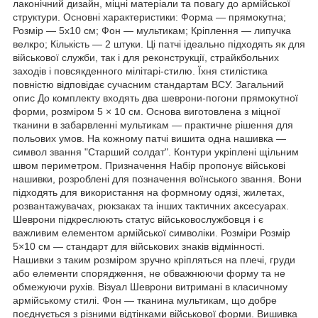
лаконічний дизайн, міцні матеріали та повагу до армійської
структури. Основні характеристики: Форма — прямокутна;
Розмір — 5х10 см; Фон — мультикам; Кріплення — липучка
велкро; Кількість — 2 штуки. Ці патчі ідеально підходять як для
військової служби, так і для реконструкції, страйкбольних
заходів і повсякденного мілітарі-стилю. Їхня стилістика
повністю відповідає сучасним стандартам ВСУ. Загальний
опис До комплекту входять два шеврони-погони прямокутної
форми, розміром 5 × 10 см. Основа виготовлена з міцної
тканини в забарвленні мультикам — практичне рішення для
польових умов. На кожному патчі вишита одна нашивка —
символ звання "Старший солдат". Контури укріплені щільним
швом периметром. Призначення Набір пропонує військові
нашивки, розроблені для позначення воїнського звання. Вони
підходять для використання на формному одязі, жилетах,
розвантажувачах, рюкзаках та інших тактичних аксесуарах.
Шеврони підкреслюють статус військовослужбовця і є
важливим елементом армійської символіки. Розміри Розмір
5×10 см — стандарт для військових знаків відмінності.
Нашивки з таким розміром зручно кріпляться на плечі, груди
або елементи спорядження, не обважнюючи форму та не
обмежуючи рухів. Візуал Шеврони витримані в класичному
армійському стилі. Фон — тканина мультикам, що добре
поєднується з різними відтінками військової форми. Вишивка