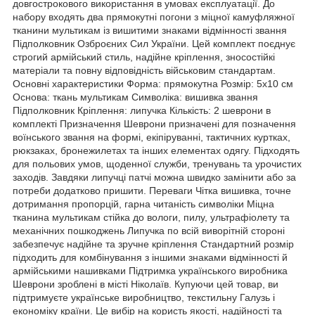
довгострокового використання в умовах експлуатації. До
набору входять два прямокутні погони з міцної камуфляжної
тканини мультикам із вишитими знаками відмінності звання
Підполковник Озброєних Сил України. Цей комплект поєднує
строгий армійський стиль, надійне кріплення, зносостійкі
матеріали та повну відповідність військовим стандартам.
Основні характеристики Форма: прямокутна Розмір: 5х10 см
Основа: ткань мультикам Символіка: вишивка звання
Підполковник Кріплення: липучка Кількість: 2 шеврони в
комплекті Призначення Шеврони призначені для позначення
воїнського звання на формі, екіпіруванні, тактичних куртках,
рюкзаках, бронежилетах та інших елементах одягу. Підходять
для польових умов, щоденної служби, тренувань та урочистих
заходів. Завдяки липучці патчі можна швидко замінити або за
потреби додатково пришити. Переваги Чітка вишивка, точне
дотримання пропорцій, гарна читаність символіки Міцна
тканина мультикам стійка до вологи, пилу, ультрафіолету та
механічних пошкоджень Липучка по всій виворітній стороні
забезпечує надійне та зручне кріплення Стандартний розмір
підходить для комбінування з іншими знаками відмінності й
армійськими нашивками Підтримка українського виробника
Шеврони зроблені в місті Ніколаїв. Купуючи цей товар, ви
підтримуєте українське виробництво, текстильну Галузь і
економіку країни. Це вибір на користь якості, надійності та