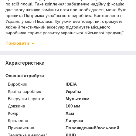
по всій площі. Таке кріплення: забезпечує надійну фіксацію
дає змогу швидко замінити патч при необхідності, може бути
пришита Підтримка українського виробника Виготовлено в
Україні, у місті Ніколаєв. Купуючи цей товар, ви: отримуєте
якісний текстильний аксесуар підтримуєте місцевого
виробника сприяє розвитку української військової продукції
Приховати
Характеристики
Основні атрибути
Виробник
IDEIA
Країна виробник
Україна
Візерунки і принти
Мультикам
Довжина
100 мм
Колір
Хакі
Кріплення
Липучка
Призначення
Повсякденний/польовий
Тематика шеврона/
ДШВ