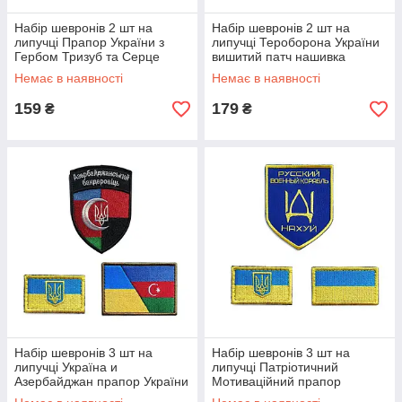
Набір шевронів 2 шт на
Набір шевронів 2 шт на
липучці Прапор України з
липучці Тероборона України
Гербом Тризуб та Серце
вишитий патч нашивка
вишитий патч нашивка
Немає в наявності
Немає в наявності
159
179
₴
₴
Набір шевронів 3 шт на
Набір шевронів 3 шт на
липучці Україна и
липучці Патріотичний
Азербайджан прапор України
Мотиваційний прапор
Азербайджану та УПА
України вишитий патч