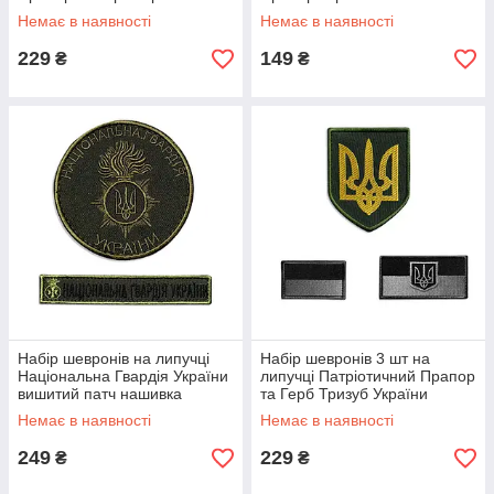
чорний вишитий патч
патч нашивка
Немає в наявності
Немає в наявності
нашивка
229
149
₴
₴
Набір шевронів на липучці
Набір шевронів 3 шт на
Національна Гвардія України
липучці Патріотичний Прапор
вишитий патч нашивка
та Герб Тризуб України
Немає в наявності
Немає в наявності
249
229
₴
₴